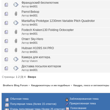
Французский беспилотник
Автор
tim001
Parrot Bebop
Автор
tim001
MantaRay Prototype 1230mm Variable Pitch Quadrotor
Автор
tim001
Foxtech Kraken130 Folding Octocopter
Автор
tim001
Ответ Sky-Hero
Автор
tim001
Hubsan H109S X4 PRO
Автор
tim001
Камера для коптера.
Автор Vialom
Доставка посылок коптером
Автор
tim001
Страницы:
1
2
[
3
]
4
Вверх
Brothers Blog Forum
»
Квадрокоптеры и им подобные
»
Квадро, гексо и октокоптеры
Обычная тема
Заблокированная тема
Прикрепленная тема
Популярная тема (более 15 ответов)
Голосование
Очень популярная тема (более 25 ответов)