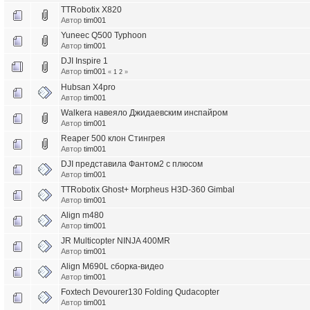
TTRobotix X820
Автор
tim001
Yuneec Q500 Typhoon
Автор
tim001
DJI Inspire 1
Автор
tim001
«
1
2
»
Hubsan X4pro
Автор
tim001
Walkera навеяло Джидаевским инспайром
Автор
tim001
Reaper 500 клон Стингрея
Автор
tim001
DJI представила Фантом2 с плюсом
Автор
tim001
TTRobotix Ghost+ Morpheus H3D-360 Gimbal
Автор
tim001
Align m480
Автор
tim001
JR Multicopter NINJA 400MR
Автор
tim001
Align M690L сборка-видео
Автор
tim001
Foxtech Devourer130 Folding Qudacopter
Автор
tim001