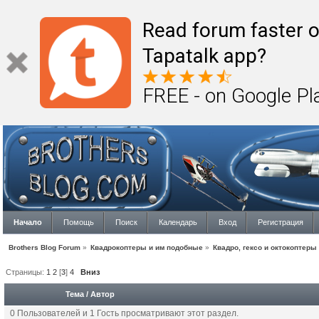
Read forum faster o
Tapatalk app?
FREE - on Google Pl
Начало
Помощь
Поиск
Календарь
Вход
Регистрация
Brothers Blog Forum
»
Квадрокоптеры и им подобные
»
Квадро, гексо и октокоптеры
Страницы:
1
2
[
3
]
4
Вниз
Тема
/
Автор
0 Пользователей и 1 Гость просматривают этот раздел.